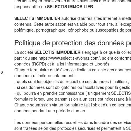
Les liens hypertextes vers d’autres sites ainsi que leurs cont
responsabilité de
SELECTIS IMMOBILIER
.
SELECTIS IMMOBILIER
autorise d’autres sites internet à mett
contenus. Cette autorisation est valable pour tout site, à l’exc
polémique, pornographique, xénophobe ou susceptibles de porte
Politique de protection des données p
La société
SELECTIS IMMOBILIER
s'engage à ce que la collec
partir du site https://www.selectis-avoriaz.com/, soient confor
données (RGPD) et à la loi Informatique et Libertés.
Chaque formulaire ou téléservice limite la collecte des données
26
données) et indique notamment :
- quels sont les objectifs du recueil de ces données (finalités) ;
- si ces données sont obligatoires ou facultatives pour la gest
- qui pourra en prendre connaissance ( uniquement SELECTIS 
formulaire lorsqu'une transmission à un tiers est nécessaire à 
Chaque soumission via un formulaire fait l'objet d'un consent
données pendant une période d'un an.
Les données personnelles recueillies dans le cadre des service
sont traitées selon des protocoles sécurisés et permettent 